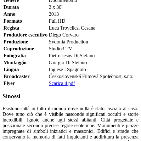
Genere
Documentario
Durata
2 x 30'
Anno
2013
Formato
Full HD
Regista
Luca Trovellesi Cesana
Produttore esecutivo
Diego Corvaro
Produzione
Sydonia Production
Coproduzione
Studio3 TV
Fotografia
Pietro Jesus Di Stefano
Montaggio
Giorgio Di Stefano
Lingua
Inglese - Spagnolo
Broadcaster
Československá Filmová Společnost, s.r.o.
Flyer
Scarica il pdf
Sinossi
Esistono città in tutto il mondo dove nulla è stato lasciato al caso.
Dove tutto ciò che è visibile nasconde significati occulti e storie
incredibili, ignote anche agli stessi abitanti. Città progettate e
posizionate secondo precise regole esoteriche. Monumenti e piazze
impregnate di simboli iniziatici e massonici. Edifici e strade che
conservano la memoria di fatti inquietanti e addirittura la presenza