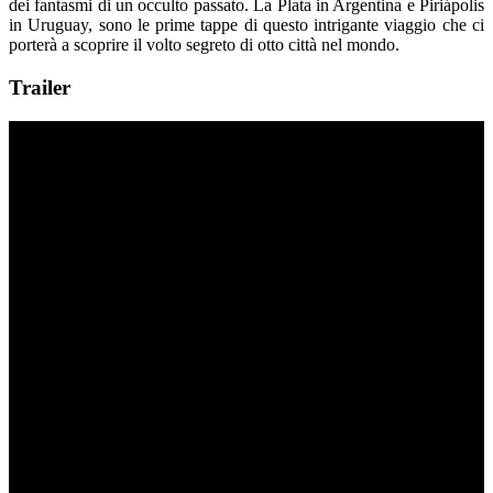
dei fantasmi di un occulto passato. La Plata in Argentina e Piriápolis
in Uruguay, sono le prime tappe di questo intrigante viaggio che ci
porterà a scoprire il volto segreto di otto città nel mondo.
Trailer