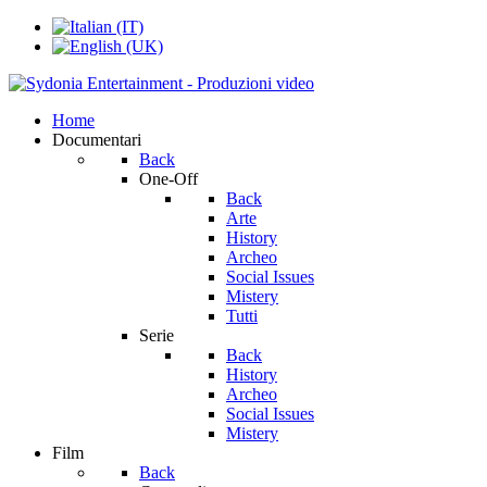
Home
Documentari
Back
One-Off
Back
Arte
History
Archeo
Social Issues
Mistery
Tutti
Serie
Back
History
Archeo
Social Issues
Mistery
Film
Back