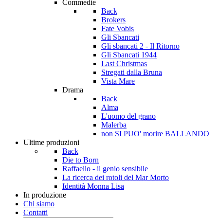
Commedie
Back
Brokers
Fate Vobis
Gli Sbancati
Gli sbancati 2 - Il Ritorno
Gli Sbancati 1944
Last Christmas
Stregati dalla Bruna
Vista Mare
Drama
Back
Alma
L'uomo del grano
Malerba
non SI PUO' morire BALLANDO
Ultime produzioni
Back
Die to Born
Raffaello - il genio sensibile
La ricerca dei rotoli del Mar Morto
Identità Monna Lisa
In produzione
Chi siamo
Contatti