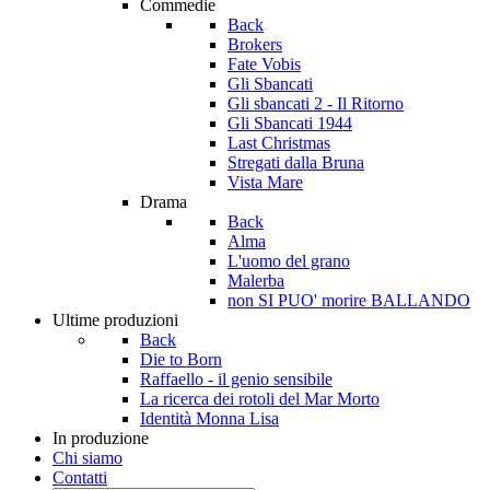
Commedie
Back
Brokers
Fate Vobis
Gli Sbancati
Gli sbancati 2 - Il Ritorno
Gli Sbancati 1944
Last Christmas
Stregati dalla Bruna
Vista Mare
Drama
Back
Alma
L'uomo del grano
Malerba
non SI PUO' morire BALLANDO
Ultime produzioni
Back
Die to Born
Raffaello - il genio sensibile
La ricerca dei rotoli del Mar Morto
Identità Monna Lisa
In produzione
Chi siamo
Contatti