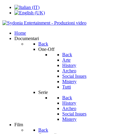
Home
Documentari
Back
One-Off
Back
Arte
History
Archeo
Social Issues
Mistery
Tutti
Serie
Back
History
Archeo
Social Issues
Mistery
Film
Back