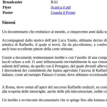
Broadcaster
RAI
Flyer
Scarica il pdf
Poster
Guarda il Poster
Sinossi
Un documentario che restituisce al mondo, a cinquecento anni dalla sua 
Accompagnati dallo storico dell’arte Luca Tomìo, abbiamo deciso di in
artistica di Raffaello, il quale si trovò, fin da piccolissimo, a con
anch’esso eccellente pittore della corte urbinate.
Grazie a documenti, testimonianze inedite e con l’ausilio di una compag
lasciò orfano a soli 11 anni influenzando inevitabilmente la sua visione 
salienti dell’artista, da quello con il Perugino, del quale diventò alli
I discendenti dei committenti che hanno agevolato l’ascesa di Raffaell
italiano, come ad esempio Palazzo Corsini, dove abbiamo eccezionalment
A Roma, dove ormai all’apice del successo Raffaello realizzò, su commi
alla scoperta delle meraviglie, anche delle più misconosciute, ordite 
Un inedito e avvincente documentario che si spinge fino alla lontana e