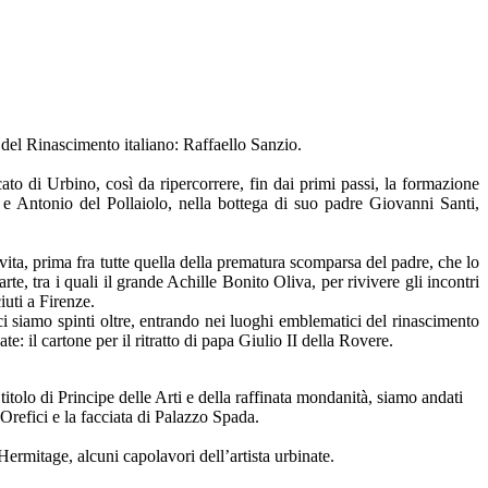
 del Rinascimento italiano: Raffaello Sanzio.
to di Urbino, così da ripercorrere, fin dai primi passi, la formazione
ca e Antonio del Pollaiolo, nella bottega di suo padre Giovanni Santi,
vita, prima fra tutte quella della prematura scomparsa del padre, che lo
rte, tra i quali il grande Achille Bonito Oliva, per rivivere gli incontri
iuti a Firenze.
ci siamo spinti oltre, entrando nei luoghi emblematici del rinascimento
il cartone per il ritratto di papa Giulio II della Rovere.
tolo di Principe delle Arti e della raffinata mondanità, siamo andati
Orefici e la facciata di Palazzo Spada.
ermitage, alcuni capolavori dell’artista urbinate.