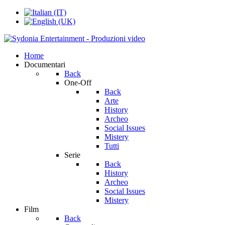
Home
Documentari
Back
One-Off
Back
Arte
History
Archeo
Social Issues
Mistery
Tutti
Serie
Back
History
Archeo
Social Issues
Mistery
Film
Back