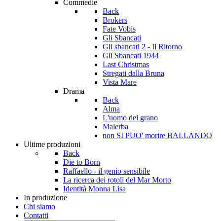
Commedie
Back
Brokers
Fate Vobis
Gli Sbancati
Gli sbancati 2 - Il Ritorno
Gli Sbancati 1944
Last Christmas
Stregati dalla Bruna
Vista Mare
Drama
Back
Alma
L'uomo del grano
Malerba
non SI PUO' morire BALLANDO
Ultime produzioni
Back
Die to Born
Raffaello - il genio sensibile
La ricerca dei rotoli del Mar Morto
Identità Monna Lisa
In produzione
Chi siamo
Contatti