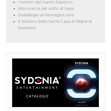
I misteri del Santo Sepolcro
Alla ricerca del volto di Gesù
Guadalupe un'immagine viva
Il mistero della Santa Casa di Maria di
Nazareth