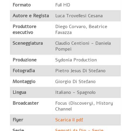
Formato
Full HD
Autore e Regista
Luca Trovellesi Cesana
Produttore
Diego Corvaro, Beatrice
esecutivo
Favazza
Sceneggiatura
Claudio Centioni - Daniela
Pompei
Produzione
Sydonia Production
Fotografia
Pietro Jesus Di Stefano
Montaggio
Giorgio Di Stefano
Lingua
Italiano - Spagnolo
Broadcaster
Focus (Discovery), History
Channel
Flyer
Scarica il pdf
Serie
Segnati da Dio - Serie