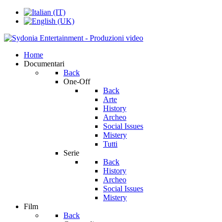
Home
Documentari
Back
One-Off
Back
Arte
History
Archeo
Social Issues
Mistery
Tutti
Serie
Back
History
Archeo
Social Issues
Mistery
Film
Back