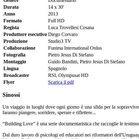
Genere
Documentario
Durata
14 x 30'
Anno
2013
Formato
Full HD
Regista
Luca Trovellesi Cesana
Produttore esecutivo
Diego Corvaro
Produzione
Studio3 TV
Collaborazione
Funima International Onlus
Fotografia
Pietro Jesus Di Stefano
Montaggio
Guido Bandini, Pietro Jesus Di Stefano
Lingua
Spagnolo
Broadcaster
RSI, Olympusat HD
Flyer
Scarica il pdf
Sinossi
Un viaggio in luoghi dove ogni giorno è una sfida per la sopravvivenz
faranno piangere, sorridere, sperare e riflettere...
“Building Love” è una serie documentaristica che raccoglie le testimon
Dal duro lavoro di psicologi ed educatori nei riformatori dell'Uruguay