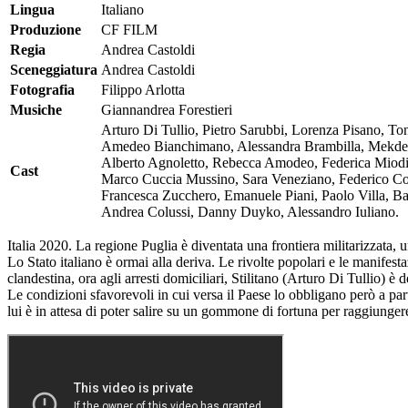
Lingua
Italiano
Produzione
CF FILM
Regia
Andrea Castoldi
Sceneggiatura
Andrea Castoldi
Fotografia
Filippo Arlotta
Musiche
Giannandrea Forestieri
Arturo Di Tullio, Pietro Sarubbi, Lorenza Pisano, To
Amedeo Bianchimano, Alessandra Brambilla, Mekdes 
Alberto Agnoletto, Rebecca Amodeo, Federica Miod
Cast
Marco Cuccia Mussino, Sara Veneziano, Federico C
Francesca Zucchero, Emanuele Piani, Paolo Villa, Ba
Andrea Colussi, Danny Duyko, Alessandro Iuliano.
Italia 2020. La regione Puglia è diventata una frontiera militarizzata, u
Lo Stato italiano è ormai alla deriva. Le rivolte popolari e le manife
clandestina, ora agli arresti domiciliari, Stilitano (Arturo Di Tullio) è 
Le condizioni sfavorevoli in cui versa il Paese lo obbligano però a pa
lui è in attesa di poter salire su un gommone di fortuna per raggiungere