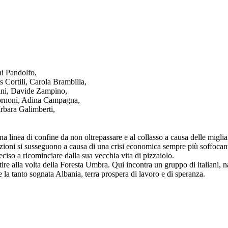
ni Pandolfo,
Cortili, Carola Brambilla,
ini, Davide Zampino,
ornoni, Adina Campagna,
rbara Galimberti,
na linea di confine da non oltrepassare e al collasso a causa delle miglia
stazioni si susseguono a causa di una crisi economica sempre più soffoca
deciso a ricominciare dalla sua vecchia vita di pizzaiolo.
rtire alla volta della Foresta Umbra. Qui incontra un gruppo di italiani
 la tanto sognata Albania, terra prospera di lavoro e di speranza.