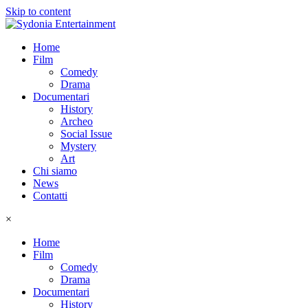
Skip to content
Home
Film
Comedy
Drama
Documentari
History
Archeo
Social Issue
Mystery
Art
Chi siamo
News
Contatti
×
Home
Film
Comedy
Drama
Documentari
History