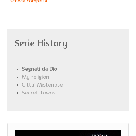
scheda completa
Serie History
Segnati da Dio
My religion
Citta' Misteriose
Secret Towns