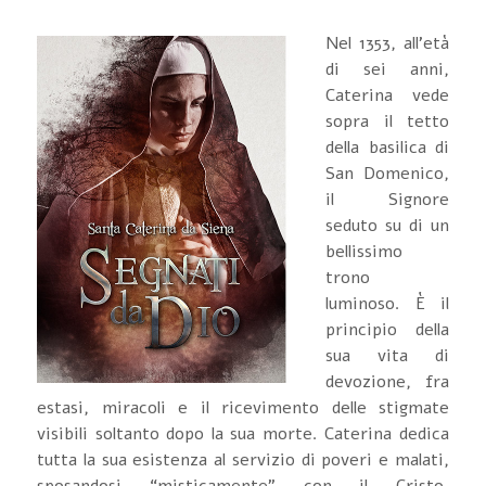
Nel 1353, all'età
di sei anni,
Caterina vede
sopra il tetto
della basilica di
San Domenico,
il Signore
seduto su di un
bellissimo
trono
luminoso. È il
principio della
sua vita di
devozione, fra
estasi, miracoli e il ricevimento delle stigmate
visibili soltanto dopo la sua morte. Caterina dedica
tutta la sua esistenza al servizio di poveri e malati,
sposandosi “misticamente” con il Cristo.