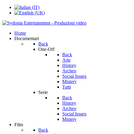
Home
Documentari
Back
One-Off
Back
Arte
History
Archeo
Social Issues
Mistery
Tutti
Serie
Back
History
Archeo
Social Issues
Mistery
Film
Back