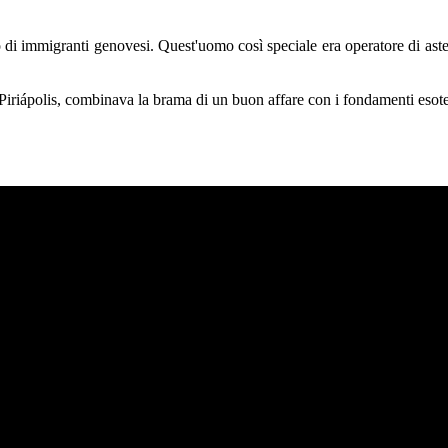
di immigranti genovesi. Quest'uomo così speciale era operatore di aste i
i Piriápolis, combinava la brama di un buon affare con i fondamenti esote