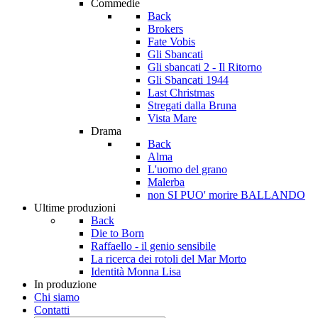
Commedie
Back
Brokers
Fate Vobis
Gli Sbancati
Gli sbancati 2 - Il Ritorno
Gli Sbancati 1944
Last Christmas
Stregati dalla Bruna
Vista Mare
Drama
Back
Alma
L'uomo del grano
Malerba
non SI PUO' morire BALLANDO
Ultime produzioni
Back
Die to Born
Raffaello - il genio sensibile
La ricerca dei rotoli del Mar Morto
Identità Monna Lisa
In produzione
Chi siamo
Contatti