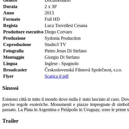
Genere
Documentario
Durata
2 x 30'
Anno
2013
Formato
Full HD
Regista
Luca Trovellesi Cesana
Produttore esecutivo
Diego Corvaro
Produzione
Sydonia Production
Coproduzione
Studio3 TV
Fotografia
Pietro Jesus Di Stefano
Montaggio
Giorgio Di Stefano
Lingua
Inglese - Spagnolo
Broadcaster
Československá Filmová Společnost, s.r.o.
Flyer
Scarica il pdf
Sinossi
Esistono città in tutto il mondo dove nulla è stato lasciato al caso. Dove
precise regole esoteriche. Monumenti e piazze impregnate di simboli 
passato. La Plata in Argentina e Piriápolis in Uruguay, sono le prime ta
Trailer