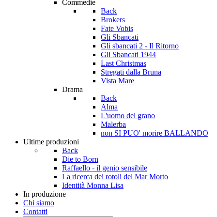
Commedie
Back
Brokers
Fate Vobis
Gli Sbancati
Gli sbancati 2 - Il Ritorno
Gli Sbancati 1944
Last Christmas
Stregati dalla Bruna
Vista Mare
Drama
Back
Alma
L'uomo del grano
Malerba
non SI PUO' morire BALLANDO
Ultime produzioni
Back
Die to Born
Raffaello - il genio sensibile
La ricerca dei rotoli del Mar Morto
Identità Monna Lisa
In produzione
Chi siamo
Contatti