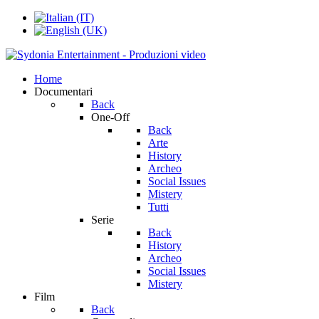
Home
Documentari
Back
One-Off
Back
Arte
History
Archeo
Social Issues
Mistery
Tutti
Serie
Back
History
Archeo
Social Issues
Mistery
Film
Back